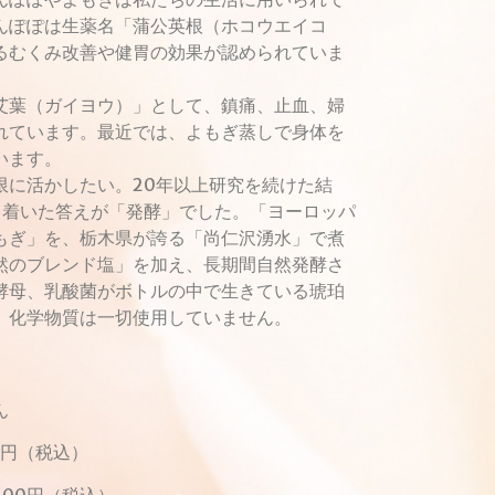
んぽぽは生薬名「蒲公英根（ホコウエイコ
るむくみ改善や健胃の効果が認められていま
艾葉（ガイヨウ）」として、鎮痛、止血、婦
れています。最近では、よもぎ蒸しで身体を
います。
限に活かしたい。20年以上研究を続けた結
り着いた答えが「発酵」でした。「ヨーロッパ
もぎ」を、栃木県が誇る「尚仁沢湧水」で煮
然のブレンド塩」を加え、長期間自然発酵さ
酵母、乳酸菌がボトルの中で生きている琥珀
。化学物質は一切使用していません。
ん
0円（税込）
00円（税込）