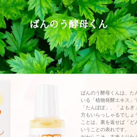
ばんのう酵母くん
ばんのう酵母くんは、た
いる「植物発酵エキス」
「たんぽぽ」、「よもぎ
方もいらっしゃるでしょ
ことは、裏を返せば「ど
いうことの表れです。
だからこそ、古来よりた