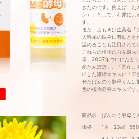
きたのです。例えば、た
ン）」として、利尿によ
す。
また、よもぎは生薬名「
人科系の悩みに有効とさ
温めることも注目されて
これらの植物の力を最大
果、2007年ついにたど
産たんぽぽ」、「国産よ
出した濃縮エキスに「天
せたばんのう酵母くんは
色の植物発酵エキスです
商品名 ばんのう酵母く
価格 1本 23㎖ 55
6本入り1箱 3,3