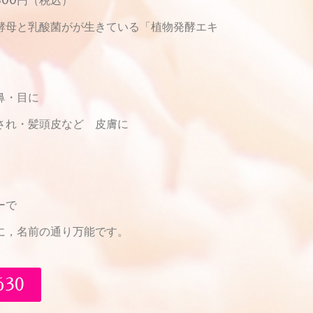
酵母と乳酸菌がが生きている「植物発酵エキ
鼻・目に
され・髪頭皮など 皮膚に
ーで
，名前の通り万能です。
30