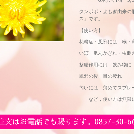
タンポポ・よもぎ由来の
ス」です。
【使い方】
花粉症・風邪には 喉・
いぼ・爪あかぎれ・虫刺
整腸作用には 飲み物に
風邪の後、目の疲れ
匂いには 薄めてスプレ
など，使い方は無限に
注文はお電話でも賜ります。0857-30-66